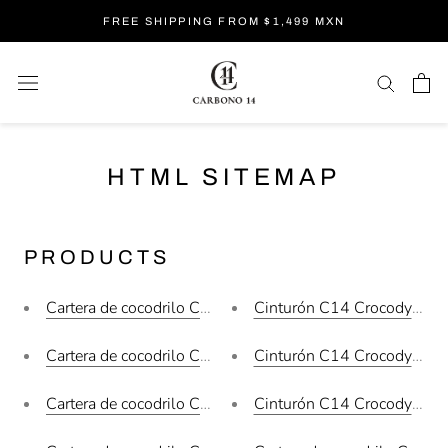
Skip
FREE SHIPPING FROM $1,499 MXN
to
content
HTML SITEMAP
PRODUCTS
Cartera de cocodrilo C-11
Cinturón C14 Crocodylus Mo
Cartera de cocodrilo C-10
Cinturón C14 Crocodylus Mo
Cartera de cocodrilo C-08
Cinturón C14 Crocodylus Mo